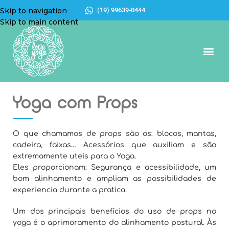
Skip to navigation
(19) 99639-0444
Skip to main content
O Lov
Love Yo
Modal
Salas
Noss
Yoga com Props
O que chamamos de props são os: blocos, mantas,
cadeira, faixas… Acessórios que auxiliam e são
extremamente uteis para o Yoga.
Eles proporcionam: Segurança e acessibilidade, um
bom alinhamento e ampliam as possibilidades de
experiencia durante a pratica.
Um dos principais benefícios do uso de props no
yoga é o aprimoramento do alinhamento postural. Às